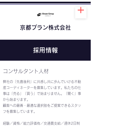
京都プラン株式会社
採用情報
コンサルタント人材
弊社の「先喜後利」に共感し共に歩んでいける不動
産コーディネーターを募集しています。私たちの仕
事は「売る」「買う」で始まりません。「聞く」事
から始まります。
顧客への最善・最適な選択肢をご提案できるスタッ
フを募集しています。
経験／資格／能力評価有／交通費支給／週休2日制