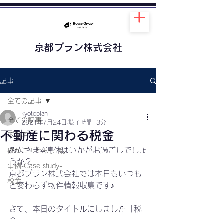
京都プラン株式会社
記事
全ての記事
kyotoplan
全ての記事
2021年7月24日
読了時間: 3分
不動産に関わる税金
不動産
みなさま4連休はいかがお過ごしでしょ
確かに！と思う話。
うか？
事例-Case study-
京都プラン株式会社では本日もいつも
税金
と変わらず物件情報収集です♪
さて、本日のタイトルにしました「税