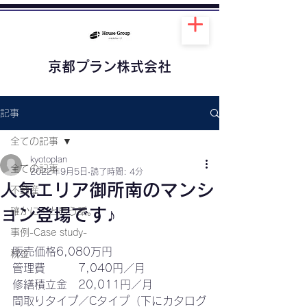
京都プラン株式会社
記事
全ての記事
kyotoplan
全ての記事
2022年9月5日
読了時間: 4分
人気エリア御所南のマンシ
不動産
ョン登場です♪
確かに！と思う話。
事例-Case study-
販売価格6,080万円
税金
管理費　　　7,040円／月
修繕積立金　20,011円／月
間取りタイプ／Cタイプ（下にカタログ