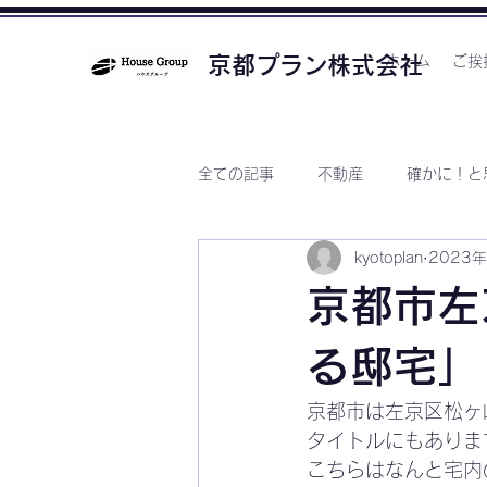
京都プラン株式会社
ホーム
ご挨
全ての記事
不動産
確かに！と
kyotoplan
2023
京都市左
る邸宅」
京都市は左京区松ヶ
タイトルにもありま
こちらはなんと宅内