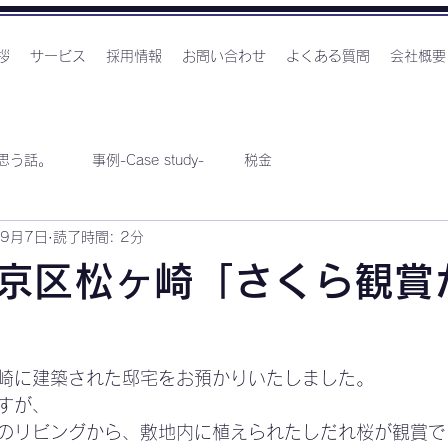
拶
サービス
採用情報
お問い合わせ
よくある質問
会社概要
思う話。
事例-Case study-
税金
年9月7日
読了時間: 2分
京区松ヶ崎「さくら観賞
崎に建築された邸宅をお預かりいたしました。
すが、
のリビングから、敷地内に植えられたしだれ桜が観賞で