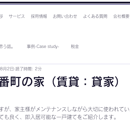
拶
サービス
採用情報
お問い合わせ
よくある質問
会社概要
思う話。
事例-Case study-
税金
年8月2日
読了時間: 2分
番町の家（賃貸：貸家）
すが、家主様がメンテナンスしながら大切に使われてい
ても良く、即入居可能な一戸建てをご紹介します。