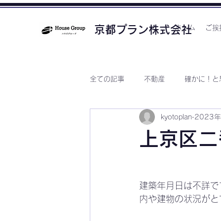
京都プラン株式会社
ホーム
ご挨
全ての記事
不動産
確かに！と
kyotoplan
2023
上京区二
建築年月日は不詳で
内や建物の状況がと